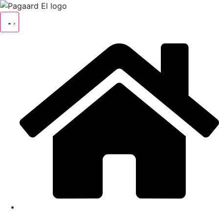
Videre
til
indhold